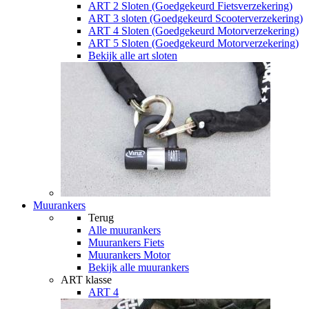
ART 2 Sloten (Goedgekeurd Fietsverzekering)
ART 3 sloten (Goedgekeurd Scooterverzekering)
ART 4 Sloten (Goedgekeurd Motorverzekering)
ART 5 Sloten (Goedgekeurd Motorverzekering)
Bekijk alle art sloten
Muurankers
Terug
Alle
muurankers
Muurankers Fiets
Muurankers Motor
Bekijk alle muurankers
ART klasse
ART 4