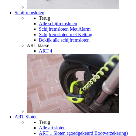
Schijfremsloten
Terug
Alle
schijfremsloten
Schijfremsloten Met Alarm
Schijfremsloten met Ketting
Bekijk alle schijfremsloten
ART klasse
ART 4
ART Sloten
Terug
Alle
art sloten
ART 1 Sloten (goedgekeurd Bootverzekering)