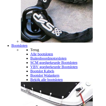
Bootsloten
Terug
Alle
bootsloten
Buitenboordmotorsloten
SCM goedgekeurde Bootsloten
VBV goedgekeurde Bootsloten
Bootslot Kabels
Bootslot Walankers
Bekijk alle bootsloten