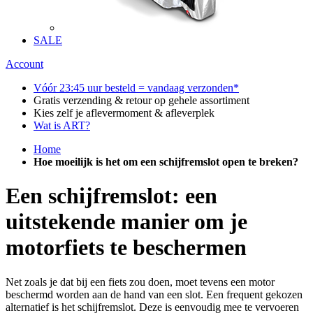
SALE
Account
Vóór 23:45 uur besteld = vandaag verzonden*
Gratis verzending & retour op gehele assortiment
Kies zelf je aflevermoment & afleverplek
Wat is ART?
Home
Hoe moeilijk is het om een schijfremslot open te breken?
Een schijfremslot: een
uitstekende manier om je
motorfiets te beschermen
Net zoals je dat bij een fiets zou doen, moet tevens een motor
beschermd worden aan de hand van een slot. Een frequent gekozen
alternatief is het schijfremslot. Deze is eenvoudig mee te vervoeren