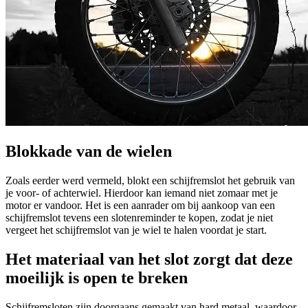
Blokkade van de wielen
Zoals eerder werd vermeld, blokt een schijfremslot het gebruik van
je voor- of achterwiel. Hierdoor kan iemand niet zomaar met je
motor er vandoor. Het is een aanrader om bij aankoop van een
schijfremslot tevens een slotenreminder te kopen, zodat je niet
vergeet het schijfremslot van je wiel te halen voordat je start.
Het materiaal van het slot zorgt dat deze
moeilijk is open te breken
Schijfremsloten zijn doorgaans gemaakt van hard metaal, waardoor