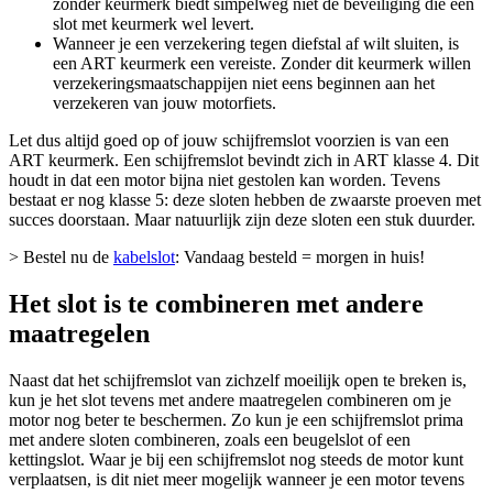
zonder keurmerk biedt simpelweg niet de beveiliging die een
slot met keurmerk wel levert.
Wanneer je een verzekering tegen diefstal af wilt sluiten, is
een ART keurmerk een vereiste. Zonder dit keurmerk willen
verzekeringsmaatschappijen niet eens beginnen aan het
verzekeren van jouw motorfiets.
Let dus altijd goed op of jouw schijfremslot voorzien is van een
ART keurmerk. Een schijfremslot bevindt zich in ART klasse 4. Dit
houdt in dat een motor bijna niet gestolen kan worden. Tevens
bestaat er nog klasse 5: deze sloten hebben de zwaarste proeven met
succes doorstaan. Maar natuurlijk zijn deze sloten een stuk duurder.
> Bestel nu de
kabelslot
: Vandaag besteld = morgen in huis!
Het slot is te combineren met andere
maatregelen
Naast dat het schijfremslot van zichzelf moeilijk open te breken is,
kun je het slot tevens met andere maatregelen combineren om je
motor nog beter te beschermen. Zo kun je een schijfremslot prima
met andere sloten combineren, zoals een beugelslot of een
kettingslot. Waar je bij een schijfremslot nog steeds de motor kunt
verplaatsen, is dit niet meer mogelijk wanneer je een motor tevens