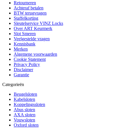
Retourneren
Achteraf betalen
BTW terugvragen
Staffelkorting
Sleutelservice VINZ Locks
Over ART Keurmerk
Slot Smeren
Veelgestelde vragen
Kennisbank
Merken
Algemene voorwaarden
Cookie Statement
Privacy Policy
Disclaimer
Garantie
Categorieën
Beugelsloten
Kabelsloten
Koppelingssloten
Abus sloten
AXA sloten
Vouwsloten
Oxford sloten