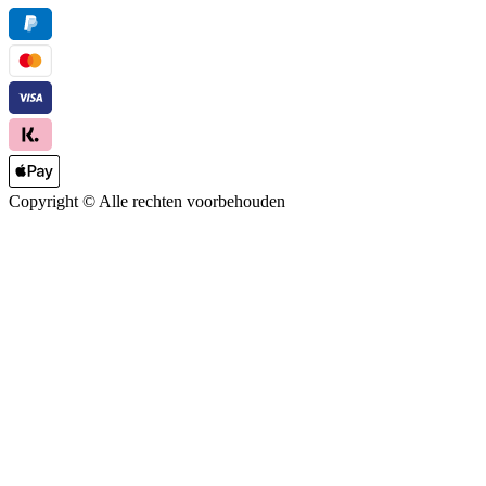
Copyright ©
Alle rechten voorbehouden