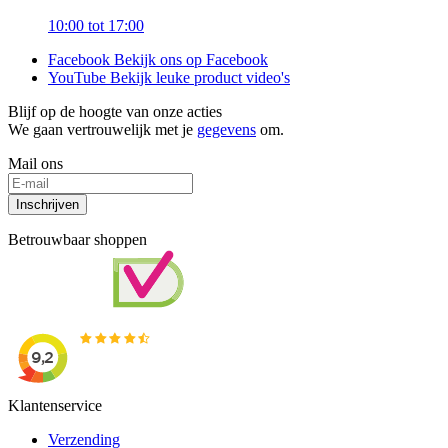
10:00 tot 17:00
Facebook
Bekijk ons op Facebook
YouTube
Bekijk leuke product video's
Blijf op de hoogte van onze acties
We gaan vertrouwelijk met je
gegevens
om.
Mail ons
Inschrijven
Betrouwbaar shoppen
Klantenservice
Verzending