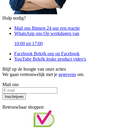
Hulp nodig?
Mail ons
Binnen 24 uur een reactie
WhatsApp ons
Op werkdagen van
10:00 tot 17:00
Facebook
Bekijk ons op Facebook
YouTube
Bekijk leuke product video's
Blijf op de hoogte van onze acties
We gaan vertrouwelijk met je
gegevens
om.
Mail ons
Inschrijven
Betrouwbaar shoppen