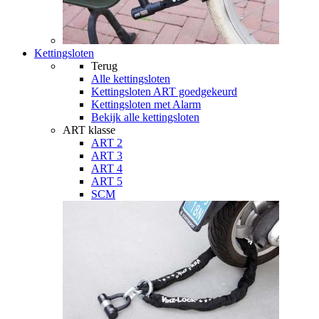
Kettingsloten
Terug
Alle
kettingsloten
Kettingsloten ART goedgekeurd
Kettingsloten met Alarm
Bekijk alle kettingsloten
ART klasse
ART 2
ART 3
ART 4
ART 5
SCM