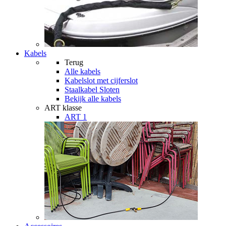
Kabels
Terug
Alle
kabels
Kabelslot met cijferslot
Staalkabel Sloten
Bekijk alle kabels
ART klasse
ART 1