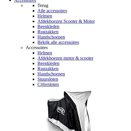
Accessoires
Terug
Alle
accessoires
Helmen
Afdekhoezen Scooter & Motor
Beenkleden
Rugzakken
Handschoenen
Bekijk alle accessoires
Accessoires
Helmen
Afdekhoezen motor & scooter
Beenkleden
Rugzakken
Handschoenen
Stuursloten
Cijfersloten