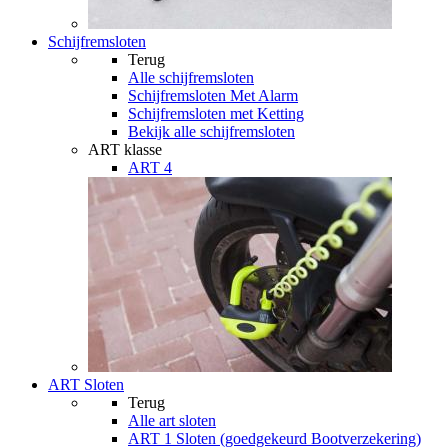
Schijfremsloten
Terug
Alle
schijfremsloten
Schijfremsloten Met Alarm
Schijfremsloten met Ketting
Bekijk alle schijfremsloten
ART klasse
ART 4
ART Sloten
Terug
Alle
art sloten
ART 1 Sloten (goedgekeurd Bootverzekering)