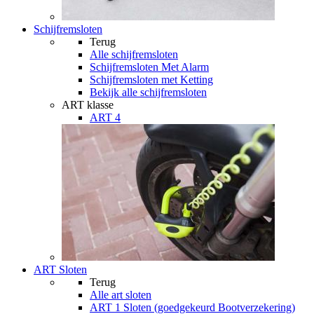
Schijfremsloten
Terug
Alle
schijfremsloten
Schijfremsloten Met Alarm
Schijfremsloten met Ketting
Bekijk alle schijfremsloten
ART klasse
ART 4
ART Sloten
Terug
Alle
art sloten
ART 1 Sloten (goedgekeurd Bootverzekering)