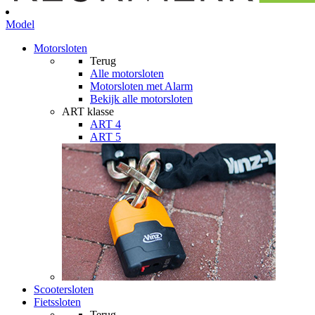
Model
Motorsloten
Terug
Alle
motorsloten
Motorsloten met Alarm
Bekijk alle motorsloten
ART klasse
ART 4
ART 5
Scootersloten
Fietssloten
Terug