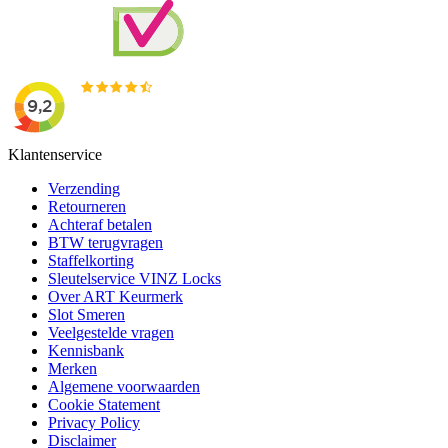
Klantenservice
Verzending
Retourneren
Achteraf betalen
BTW terugvragen
Staffelkorting
Sleutelservice VINZ Locks
Over ART Keurmerk
Slot Smeren
Veelgestelde vragen
Kennisbank
Merken
Algemene voorwaarden
Cookie Statement
Privacy Policy
Disclaimer