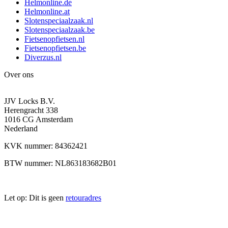
Helmonline.de
Helmonline.at
Slotenspeciaalzaak.nl
Slotenspeciaalzaak.be
Fietsenopfietsen.nl
Fietsenopfietsen.be
Diverzus.nl
Over ons
JJV Locks B.V.
Herengracht 338
1016 CG Amsterdam
Nederland
KVK nummer: 84362421
BTW nummer: NL863183682B01
Let op: Dit is geen
retouradres