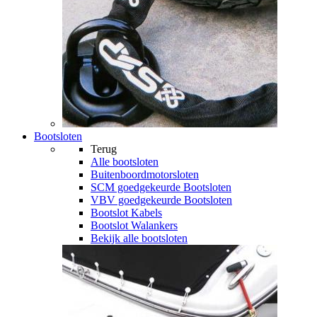
Bootsloten
Terug
Alle
bootsloten
Buitenboordmotorsloten
SCM goedgekeurde Bootsloten
VBV goedgekeurde Bootsloten
Bootslot Kabels
Bootslot Walankers
Bekijk alle bootsloten