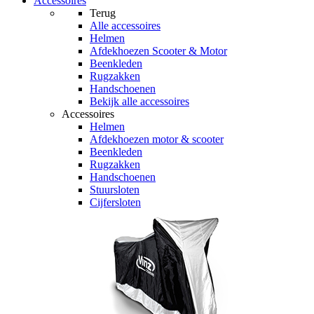
Accessoires
Terug
Alle
accessoires
Helmen
Afdekhoezen Scooter & Motor
Beenkleden
Rugzakken
Handschoenen
Bekijk alle accessoires
Accessoires
Helmen
Afdekhoezen motor & scooter
Beenkleden
Rugzakken
Handschoenen
Stuursloten
Cijfersloten