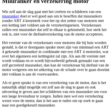
Muuranker en verzekering motor
Wie zelf aan de slag gaat met het creëren en schilderen van een
muuranker
doet er wel goed aan om te beseffen dat muurankers
zonder ART 4 keurmerk voor het op slot zetten van motoren met
een ketting niet voldoet aan de verzekeringseisen. Verzekeraars
zullen een muuranker dat zelf in elkaar is geknutseld, hoe sterk het
ook is, niet voor de diefstalverzekering van de motor accepteren.
Het vereiste van de verzekeraars voor motoren die bij huis worden
gestald, is dat er doorgaans sprake moet zijn van minimaal een ART
4 gekeurde muuranker in combinatie met een ART 4 motorslot, wat
over het algemeen een kettingslot zal zijn. Als aan dit vereiste niet
wordt voldaan en er wordt bijvoorbeeld gebruik gemaakt van een
zelf gecreëerd muuranker, dan kan de verzekeraar bij diefstal van de
motor weigeren om tot uitkering van de schade over te gaan doordat
niet voldaan is aan de voorwaarden.
Als er geen sprake is van een verzekering van de motor, dan is het
natuurlijk altijd mogelijk om zelf aan de slag te gaan en ook
uitvoering te geven aan het schilderen van een muuranker om voor
een lange levensduur te zorgen. Indien men wel een verzekering
wenst voor de motor, dan is het aan te raden om op zoek te gaan
naar een goedgekeurd muuranker.