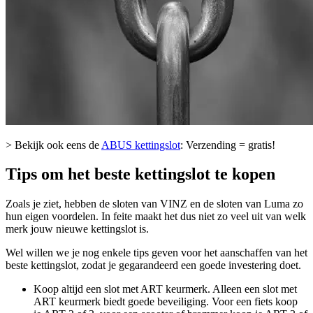
> Bekijk ook eens de
ABUS kettingslot
: Verzending = gratis!
Tips om het beste kettingslot te kopen
Zoals je ziet, hebben de sloten van VINZ en de sloten van Luma zo
hun eigen voordelen. In feite maakt het dus niet zo veel uit van welk
merk jouw nieuwe kettingslot is.
Wel willen we je nog enkele tips geven voor het aanschaffen van het
beste kettingslot, zodat je gegarandeerd een goede investering doet.
Koop altijd een slot met ART keurmerk. Alleen een slot met
ART keurmerk biedt goede beveiliging. Voor een fiets koop