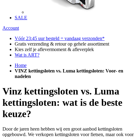
SALE
Account
Vóór 23:45 uur besteld = vandaag verzonden*
Gratis verzending & retour op gehele assortiment
Kies zelf je aflevermoment & afleverplek
Wat is ART?
Home
VINZ kettingsloten vs. Luma kettingsloten: Voor- en
nadelen
Vinz kettingsloten vs. Luma
kettingsloten: wat is de beste
keuze?
Door de jaren heen hebben wij een groot aanbod kettingsloten
opgebouwd. We verkopen kettingsloten voor fietsen, maar ook voor