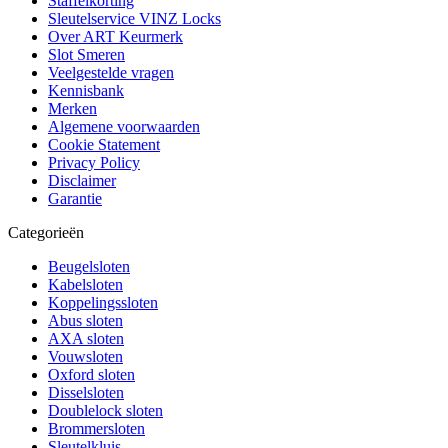
Staffelkorting
Sleutelservice VINZ Locks
Over ART Keurmerk
Slot Smeren
Veelgestelde vragen
Kennisbank
Merken
Algemene voorwaarden
Cookie Statement
Privacy Policy
Disclaimer
Garantie
Categorieën
Beugelsloten
Kabelsloten
Koppelingssloten
Abus sloten
AXA sloten
Vouwsloten
Oxford sloten
Disselsloten
Doublelock sloten
Brommersloten
Sleutelkluis