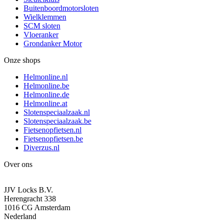
Buitenboordmotorsloten
Wielklemmen
SCM sloten
Vloeranker
Grondanker Motor
Onze shops
Helmonline.nl
Helmonline.be
Helmonline.de
Helmonline.at
Slotenspeciaalzaak.nl
Slotenspeciaalzaak.be
Fietsenopfietsen.nl
Fietsenopfietsen.be
Diverzus.nl
Over ons
JJV Locks B.V.
Herengracht 338
1016 CG Amsterdam
Nederland