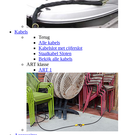
Kabels
Terug
Alle
kabels
Kabelslot met cijferslot
Staalkabel Sloten
Bekijk alle kabels
ART klasse
ART 1