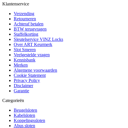
Klantenservice
Verzending
Retourneren
Achteraf betalen
BTW terugvragen
Staffelkorting
Sleutelservice VINZ Locks
Over ART Keurmerk
Slot Smeren
Veelgestelde vragen
Kennisbank
Merken
Algemene voorwaarden
Cookie Statement
Privacy Policy
Disclaimer
Garantie
Categorieën
Beugelsloten
Kabelsloten
Koppelingssloten
Abus sloten