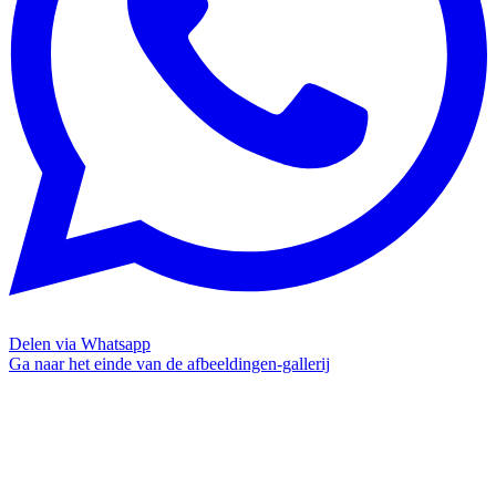
Delen via Whatsapp
Ga naar het einde van de afbeeldingen-gallerij