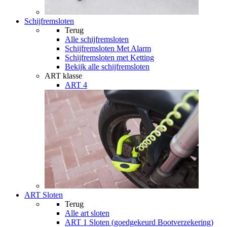
Schijfremsloten
Terug
Alle
schijfremsloten
Schijfremsloten Met Alarm
Schijfremsloten met Ketting
Bekijk alle schijfremsloten
ART klasse
ART 4
ART Sloten
Terug
Alle
art sloten
ART 1 Sloten (goedgekeurd Bootverzekering)