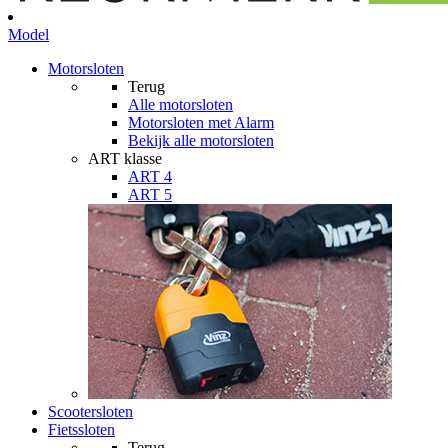
Model
Motorsloten
Terug
Alle
motorsloten
Motorsloten met Alarm
Bekijk alle motorsloten
ART klasse
ART 4
ART 5
Scootersloten
Fietssloten
Terug