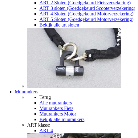
ART 2 Sloten (Goedgekeurd Fietsverzekering)
ART 3 sloten (Goedgekeurd Scooterverzekering)
ART 4 Sloten (Goedgekeurd Motorverzekering)
ART 5 Sloten (Goedgekeurd Motorverzekering)
Bekijk alle art sloten
Muurankers
Terug
Alle
muurankers
Muurankers Fiets
Muurankers Motor
Bekijk alle muurankers
ART klasse
ART 4