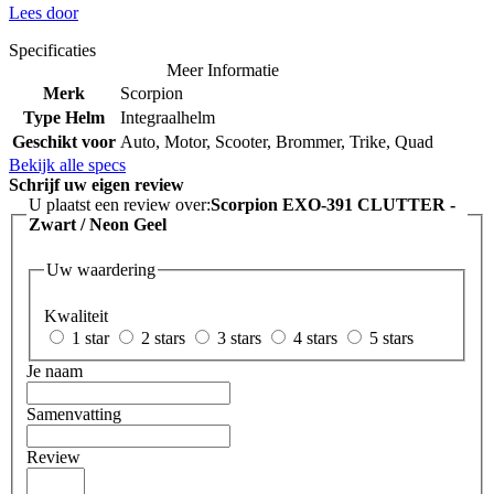
Lees door
Specificaties
Meer Informatie
Merk
Scorpion
Type Helm
Integraalhelm
Geschikt voor
Auto, Motor, Scooter, Brommer, Trike, Quad
Bekijk alle specs
Schrijf uw eigen review
U plaatst een review over:
Scorpion EXO-391 CLUTTER -
Zwart / Neon Geel
Uw waardering
Kwaliteit
1 star
2 stars
3 stars
4 stars
5 stars
Je naam
Samenvatting
Review