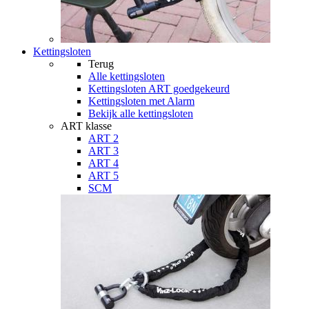
Kettingsloten
Terug
Alle
kettingsloten
Kettingsloten ART goedgekeurd
Kettingsloten met Alarm
Bekijk alle kettingsloten
ART klasse
ART 2
ART 3
ART 4
ART 5
SCM