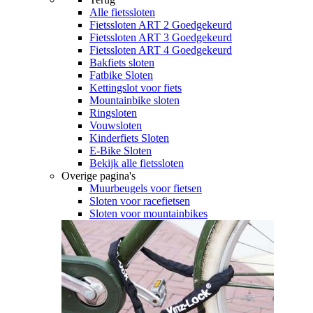
Alle
fietssloten
Fietssloten ART 2 Goedgekeurd
Fietssloten ART 3 Goedgekeurd
Fietssloten ART 4 Goedgekeurd
Bakfiets sloten
Fatbike Sloten
Kettingslot voor fiets
Mountainbike sloten
Ringsloten
Vouwsloten
Kinderfiets Sloten
E-Bike Sloten
Bekijk alle fietssloten
Overige pagina's
Muurbeugels voor fietsen
Sloten voor racefietsen
Sloten voor mountainbikes