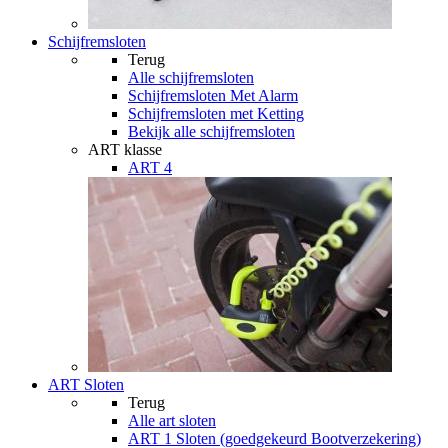
Schijfremsloten
Terug
Alle
schijfremsloten
Schijfremsloten Met Alarm
Schijfremsloten met Ketting
Bekijk alle schijfremsloten
ART klasse
ART 4
ART Sloten
Terug
Alle
art sloten
ART 1 Sloten (goedgekeurd Bootverzekering)