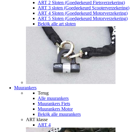
ART 2 Sloten (Goedgekeurd Fietsverzekering)
ART 3 sloten (Goedgekeurd Scooterverzekering)
ART 4 Sloten (Goedgekeurd Motorverzekering)
ART 5 Sloten (Goedgekeurd Motorverzekering)
Bekijk alle art sloten
Muurankers
Terug
Alle
muurankers
Muurankers Fiets
Muurankers Motor
Bekijk alle muurankers
ART klasse
ART 4