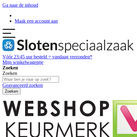
Ga naar de inhoud
Maak een account aan
Vóór
23:45
uur besteld = vandaag verzonden*
Mijn winkelwagentje
Zoeken
Zoeken
Geavanceerd zoeken
Zoeken