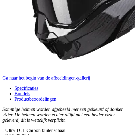
Ga naar het begin van de afbeeldingen-gallerij
Specificaties
Bundels
Productbeoordelingen
Sommige helmen worden afgebeeld met een gekleurd of donker
vizier. De helmen worden echter altijd met een helder vizier
geleverd, dit is wettelijk verplicht.
- Ultra TCT Carbon buitenschaal