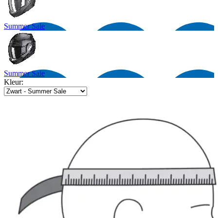
Summer Sale
Summer Sale
Kleur: