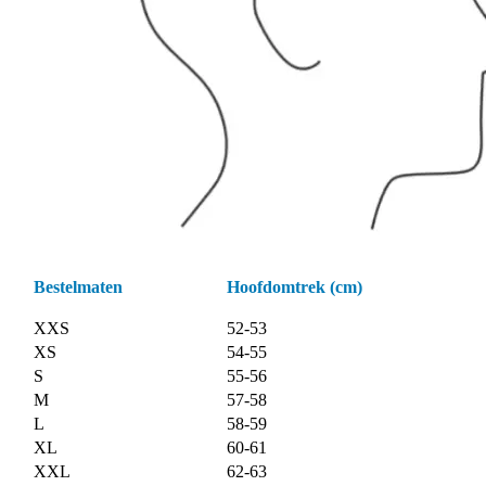
Bestelmaten
Hoofdomtrek (cm)
XXS
52-53
XS
54-55
S
55-56
M
57-58
L
58-59
XL
60-61
XXL
62-63