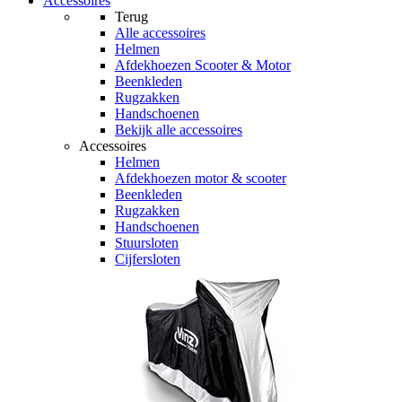
Accessoires
Terug
Alle
accessoires
Helmen
Afdekhoezen Scooter & Motor
Beenkleden
Rugzakken
Handschoenen
Bekijk alle accessoires
Accessoires
Helmen
Afdekhoezen motor & scooter
Beenkleden
Rugzakken
Handschoenen
Stuursloten
Cijfersloten