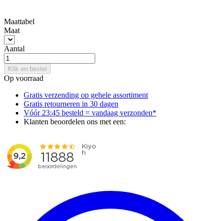
Maattabel
Maat
Aantal
Klik en bestel
Op voorraad
Gratis verzending op gehele assortiment
Gratis retourneren in 30 dagen
Vóór 23:45 besteld = vandaag verzonden*
Klanten beoordelen ons met een: