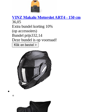
VINZ Makalu Motorslot ART4 - 150 cm
36,05
Extra bundel korting
10%
(op accessoires)
Bundel prijs
332,14
Deze bundel is op voorraad!
Klik en bestel >
+