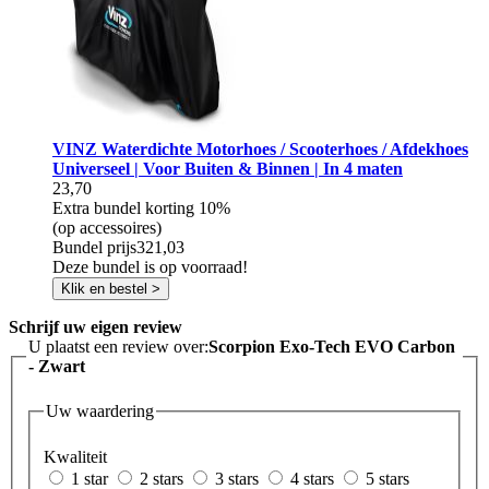
VINZ Waterdichte Motorhoes / Scooterhoes / Afdekhoes
Universeel | Voor Buiten & Binnen | In 4 maten
23,70
Extra bundel korting
10%
(op accessoires)
Bundel prijs
321,03
Deze bundel is op voorraad!
Klik en bestel >
Schrijf uw eigen review
U plaatst een review over:
Scorpion Exo-Tech EVO Carbon
- Zwart
Uw waardering
Kwaliteit
1 star
2 stars
3 stars
4 stars
5 stars