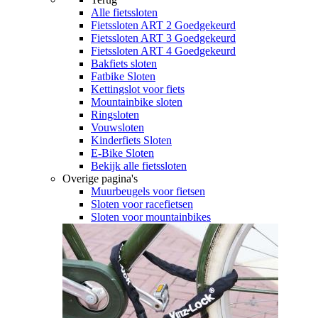
Alle
fietssloten
Fietssloten ART 2 Goedgekeurd
Fietssloten ART 3 Goedgekeurd
Fietssloten ART 4 Goedgekeurd
Bakfiets sloten
Fatbike Sloten
Kettingslot voor fiets
Mountainbike sloten
Ringsloten
Vouwsloten
Kinderfiets Sloten
E-Bike Sloten
Bekijk alle fietssloten
Overige pagina's
Muurbeugels voor fietsen
Sloten voor racefietsen
Sloten voor mountainbikes