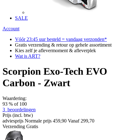
SALE
Account
Vóór 23:45 uur besteld = vandaag verzonden*
Gratis verzending & retour op gehele assortiment
Kies zelf je aflevermoment & afleverplek
Wat is ART?
Scorpion Exo-Tech EVO
Carbon - Zwart
Waardering:
93
% of
100
3
beoordelingen
Prijs
(incl. btw)
adviesprijs
Normale prijs
459,90
Vanaf
299,70
Verzending
Gratis