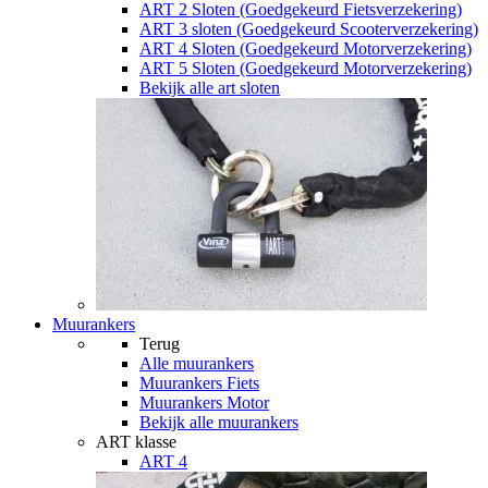
ART 2 Sloten (Goedgekeurd Fietsverzekering)
ART 3 sloten (Goedgekeurd Scooterverzekering)
ART 4 Sloten (Goedgekeurd Motorverzekering)
ART 5 Sloten (Goedgekeurd Motorverzekering)
Bekijk alle art sloten
Muurankers
Terug
Alle
muurankers
Muurankers Fiets
Muurankers Motor
Bekijk alle muurankers
ART klasse
ART 4