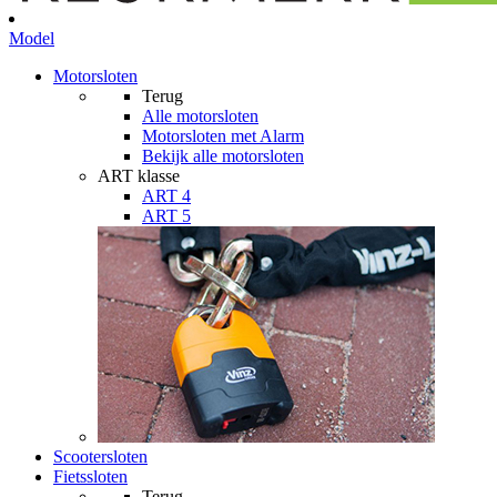
Model
Motorsloten
Terug
Alle
motorsloten
Motorsloten met Alarm
Bekijk alle motorsloten
ART klasse
ART 4
ART 5
Scootersloten
Fietssloten
Terug