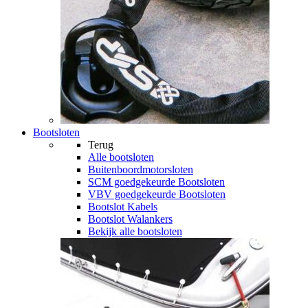
Bootsloten
Terug
Alle
bootsloten
Buitenboordmotorsloten
SCM goedgekeurde Bootsloten
VBV goedgekeurde Bootsloten
Bootslot Kabels
Bootslot Walankers
Bekijk alle bootsloten