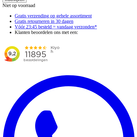
Niet op voorraad
Gratis verzending op gehele assortiment
Gratis retourneren in 30 dagen
Vóór 23:45 besteld = vandaag verzonden*
Klanten beoordelen ons met een: