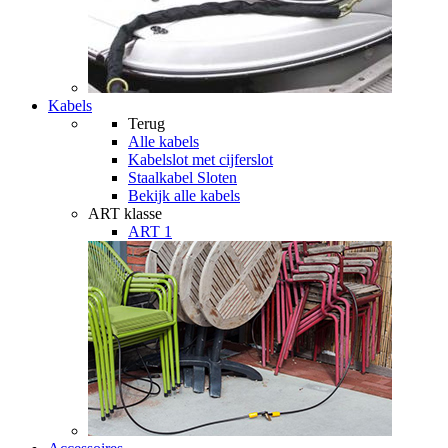
Kabels
Terug
Alle
kabels
Kabelslot met cijferslot
Staalkabel Sloten
Bekijk alle kabels
ART klasse
ART 1