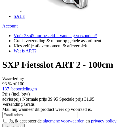
SALE
Account
Vóór 23:45 uur besteld = vandaag verzonden*
Gratis verzending & retour op gehele assortiment
Kies zelf je aflevermoment & afleverplek
Wat is ART?
SXP Fietsslot ART 2 - 100cm
Waardering:
93
% of
100
137
beoordelingen
Prijs
(incl. btw)
adviesprijs
Normale prijs
39,95
Speciale prijs
31,95
Verzending
Gratis
Mail mij wanneer dit product weer op voorraad is.
Ja, ik accepteer de
algemene voorwaarden
en
privacy policy
Inschrijven