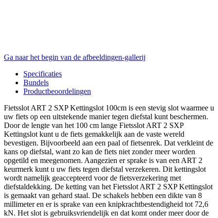
Ga naar het begin van de afbeeldingen-gallerij
Specificaties
Bundels
Productbeoordelingen
Fietsslot ART 2 SXP Kettingslot 100cm is een stevig slot waarmee u
uw fiets op een uitstekende manier tegen diefstal kunt beschermen.
Door de lengte van het 100 cm lange Fietsslot ART 2 SXP
Kettingslot kunt u de fiets gemakkelijk aan de vaste wereld
bevestigen. Bijvoorbeeld aan een paal of fietsenrek. Dat verkleint de
kans op diefstal, want zo kan de fiets niet zonder meer worden
opgetild en meegenomen. Aangezien er sprake is van een ART 2
keurmerk kunt u uw fiets tegen diefstal verzekeren. Dit kettingslot
wordt namelijk geaccepteerd voor de fietsverzekering met
diefstaldekking. De ketting van het Fietsslot ART 2 SXP Kettingslot
is gemaakt van gehard staal. De schakels hebben een dikte van 8
millimeter en er is sprake van een knipkrachtbestendigheid tot 72,6
kN. Het slot is gebruiksvriendelijk en dat komt onder meer door de