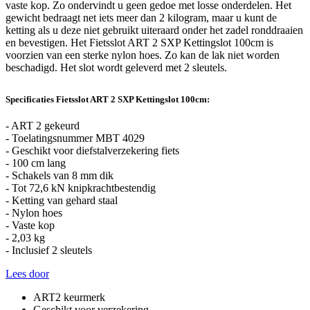
vaste kop. Zo ondervindt u geen gedoe met losse onderdelen. Het
gewicht bedraagt net iets meer dan 2 kilogram, maar u kunt de
ketting als u deze niet gebruikt uiteraard onder het zadel ronddraaien
en bevestigen. Het Fietsslot ART 2 SXP Kettingslot 100cm is
voorzien van een sterke nylon hoes. Zo kan de lak niet worden
beschadigd. Het slot wordt geleverd met 2 sleutels.
Specificaties Fietsslot ART 2 SXP Kettingslot 100cm:
- ART 2 gekeurd
- Toelatingsnummer MBT 4029
- Geschikt voor diefstalverzekering fiets
- 100 cm lang
- Schakels van 8 mm dik
- Tot 72,6 kN knipkrachtbestendig
- Ketting van gehard staal
- Nylon hoes
- Vaste kop
- 2,03 kg
- Inclusief 2 sleutels
Lees door
ART2 keurmerk
Geschikt voor verzekering