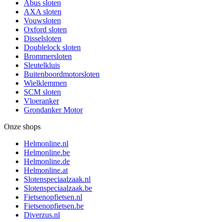
Abus sloten
AXA sloten
Vouwsloten
Oxford sloten
Disselsloten
Doublelock sloten
Brommersloten
Sleutelkluis
Buitenboordmotorsloten
Wielklemmen
SCM sloten
Vloeranker
Grondanker Motor
Onze shops
Helmonline.nl
Helmonline.be
Helmonline.de
Helmonline.at
Slotenspeciaalzaak.nl
Slotenspeciaalzaak.be
Fietsenopfietsen.nl
Fietsenopfietsen.be
Diverzus.nl