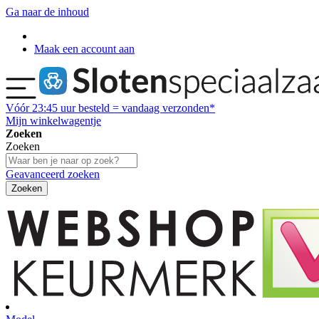
Ga naar de inhoud
Maak een account aan
Vóór
23:45
uur besteld = vandaag verzonden*
Mijn winkelwagentje
Zoeken
Zoeken
Geavanceerd zoeken
Zoeken