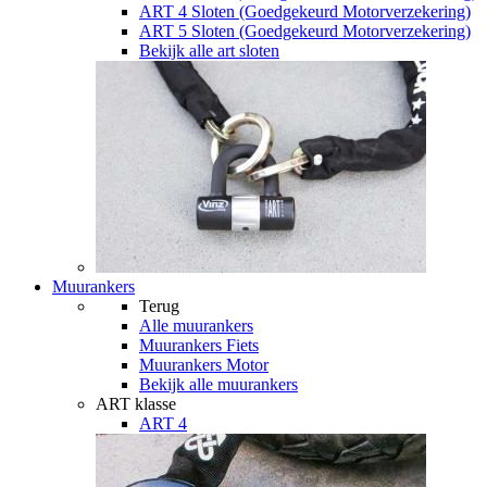
ART 4 Sloten (Goedgekeurd Motorverzekering)
ART 5 Sloten (Goedgekeurd Motorverzekering)
Bekijk alle art sloten
Muurankers
Terug
Alle
muurankers
Muurankers Fiets
Muurankers Motor
Bekijk alle muurankers
ART klasse
ART 4