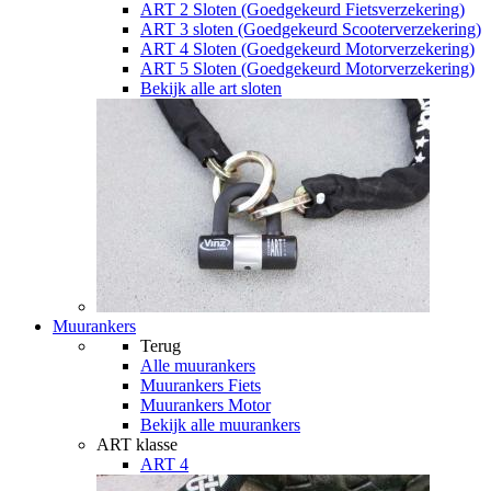
ART 2 Sloten (Goedgekeurd Fietsverzekering)
ART 3 sloten (Goedgekeurd Scooterverzekering)
ART 4 Sloten (Goedgekeurd Motorverzekering)
ART 5 Sloten (Goedgekeurd Motorverzekering)
Bekijk alle art sloten
Muurankers
Terug
Alle
muurankers
Muurankers Fiets
Muurankers Motor
Bekijk alle muurankers
ART klasse
ART 4