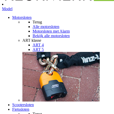
Model
Motorsloten
Terug
Alle
motorsloten
Motorsloten met Alarm
Bekijk alle motorsloten
ART klasse
ART 4
ART 5
Scootersloten
Fietssloten
Terug