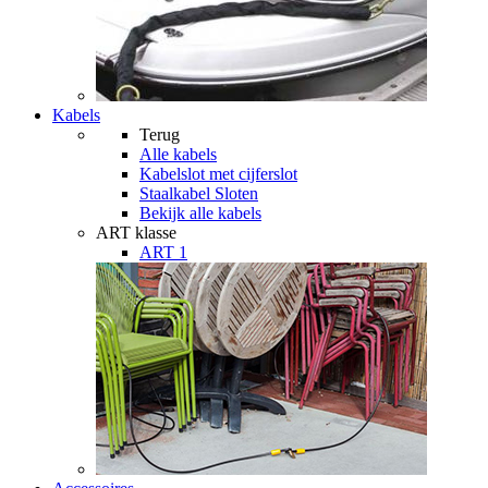
Kabels
Terug
Alle
kabels
Kabelslot met cijferslot
Staalkabel Sloten
Bekijk alle kabels
ART klasse
ART 1