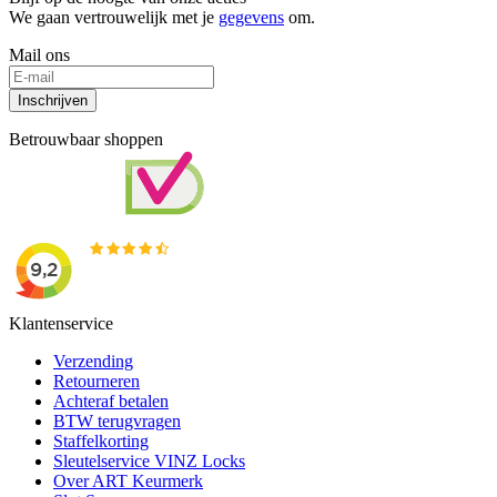
We gaan vertrouwelijk met je
gegevens
om.
Mail ons
Inschrijven
Betrouwbaar shoppen
Klantenservice
Verzending
Retourneren
Achteraf betalen
BTW terugvragen
Staffelkorting
Sleutelservice VINZ Locks
Over ART Keurmerk