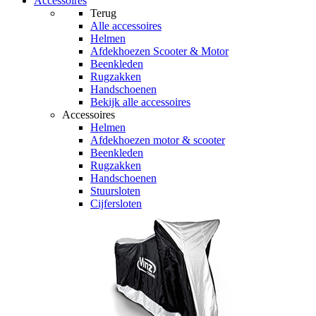
Accessoires
Terug
Alle
accessoires
Helmen
Afdekhoezen Scooter & Motor
Beenkleden
Rugzakken
Handschoenen
Bekijk alle accessoires
Accessoires
Helmen
Afdekhoezen motor & scooter
Beenkleden
Rugzakken
Handschoenen
Stuursloten
Cijfersloten