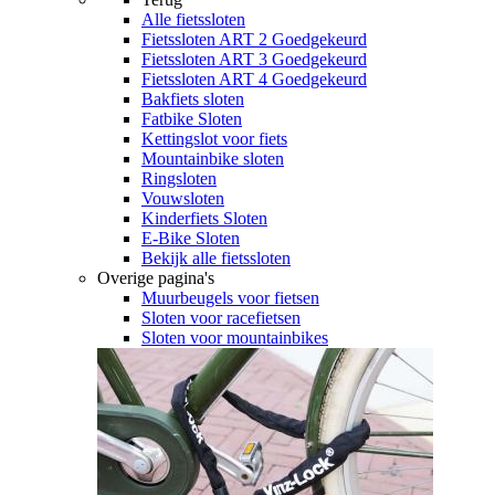
Alle
fietssloten
Fietssloten ART 2 Goedgekeurd
Fietssloten ART 3 Goedgekeurd
Fietssloten ART 4 Goedgekeurd
Bakfiets sloten
Fatbike Sloten
Kettingslot voor fiets
Mountainbike sloten
Ringsloten
Vouwsloten
Kinderfiets Sloten
E-Bike Sloten
Bekijk alle fietssloten
Overige pagina's
Muurbeugels voor fietsen
Sloten voor racefietsen
Sloten voor mountainbikes