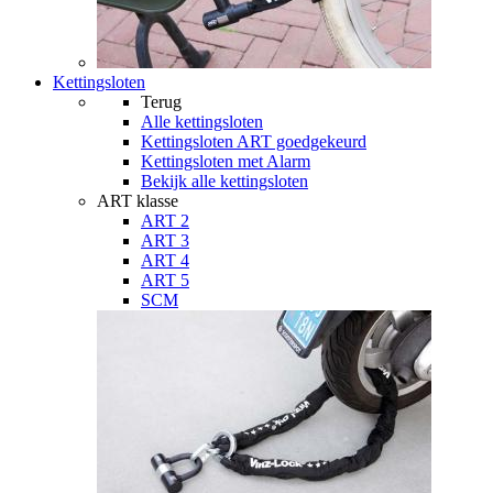
Kettingsloten
Terug
Alle
kettingsloten
Kettingsloten ART goedgekeurd
Kettingsloten met Alarm
Bekijk alle kettingsloten
ART klasse
ART 2
ART 3
ART 4
ART 5
SCM